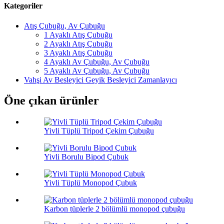
Kategoriler
Atış Çubuğu, Av Çubuğu
1 Ayaklı Atış Çubuğu
2 Ayaklı Atış Çubuğu
3 Ayaklı Atış Çubuğu
4 Ayaklı Av Çubuğu, Av Çubuğu
5 Ayaklı Av Çubuğu, Av Çubuğu
Vahşi Av Besleyici Geyik Besleyici Zamanlayıcı
Öne çıkan ürünler
Yivli Tüplü Tripod Çekim Çubuğu
Yivli Borulu Bipod Çubuk
Yivli Tüplü Monopod Çubuk
Karbon tüplerle 2 bölümlü monopod çubuğu