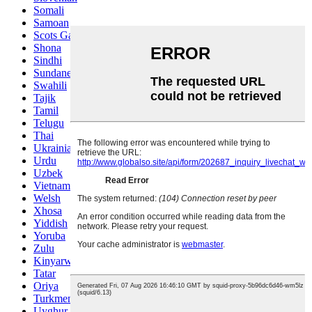
Somali
Samoan
Scots Gaelic
Shona
Sindhi
Sundanese
Swahili
Tajik
Tamil
Telugu
Thai
Ukrainian
Urdu
Uzbek
Vietnamese
Welsh
Xhosa
Yiddish
Yoruba
Zulu
Kinyarwanda
Tatar
Oriya
Turkmen
Uyghur