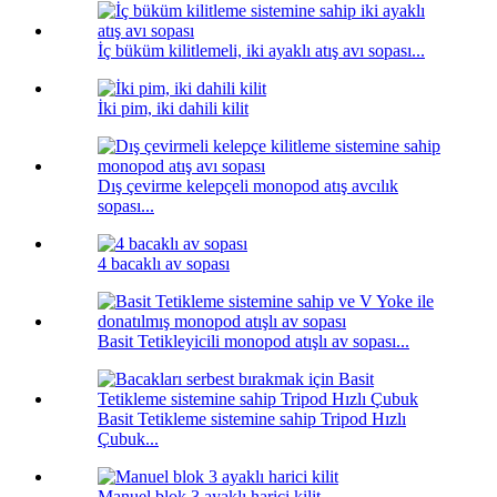
İç büküm kilitlemeli, iki ayaklı atış avı sopası...
İki pim, iki dahili kilit
Dış çevirme kelepçeli monopod atış avcılık
sopası...
4 bacaklı av sopası
Basit Tetikleyicili monopod atışlı av sopası...
Basit Tetikleme sistemine sahip Tripod Hızlı
Çubuk...
Manuel blok 3 ayaklı harici kilit