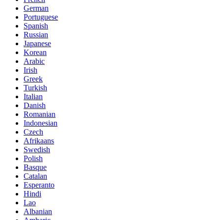
German
Portuguese
Spanish
Russian
Japanese
Korean
Arabic
Irish
Greek
Turkish
Italian
Danish
Romanian
Indonesian
Czech
Afrikaans
Swedish
Polish
Basque
Catalan
Esperanto
Hindi
Lao
Albanian