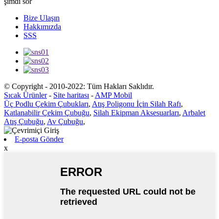
şimdi sor
Bize Ulaşın
Hakkımızda
SSS
© Copyright - 2010-2022: Tüm Hakları Saklıdır.
Sıcak Ürünler
-
Site haritası
-
AMP Mobil
Üç Podlu Çekim Çubukları
,
Atış Poligonu İçin Silah Rafı
,
Katlanabilir Çekim Çubuğu
,
Silah Ekipman Aksesuarları
,
Arbalet
Atış Çubuğu
,
Av Çubuğu
,
E-posta Gönder
x