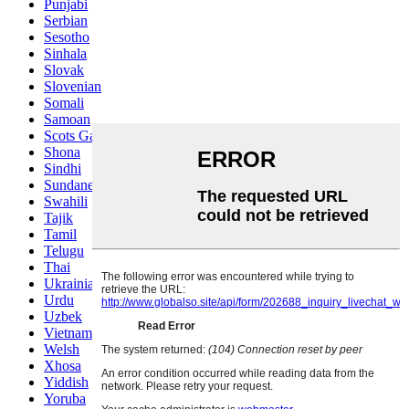
Punjabi
Serbian
Sesotho
Sinhala
Slovak
Slovenian
Somali
Samoan
Scots Gaelic
Shona
Sindhi
Sundanese
Swahili
Tajik
Tamil
Telugu
Thai
Ukrainian
Urdu
Uzbek
Vietnamese
Welsh
Xhosa
Yiddish
Yoruba