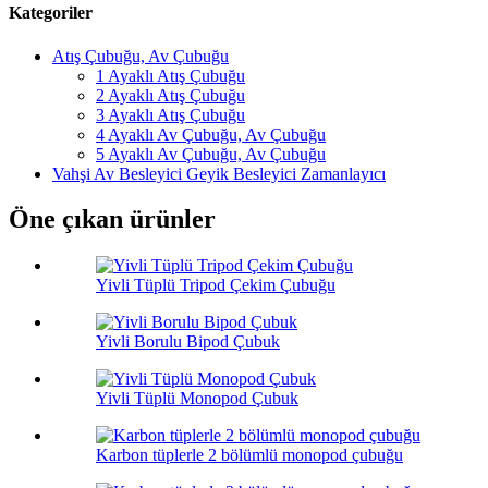
Kategoriler
Atış Çubuğu, Av Çubuğu
1 Ayaklı Atış Çubuğu
2 Ayaklı Atış Çubuğu
3 Ayaklı Atış Çubuğu
4 Ayaklı Av Çubuğu, Av Çubuğu
5 Ayaklı Av Çubuğu, Av Çubuğu
Vahşi Av Besleyici Geyik Besleyici Zamanlayıcı
Öne çıkan ürünler
Yivli Tüplü Tripod Çekim Çubuğu
Yivli Borulu Bipod Çubuk
Yivli Tüplü Monopod Çubuk
Karbon tüplerle 2 bölümlü monopod çubuğu