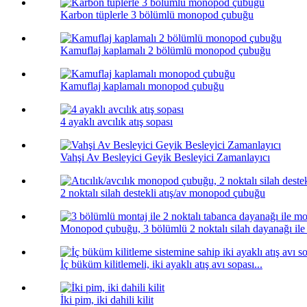
Karbon tüplerle 3 bölümlü monopod çubuğu
Kamuflaj kaplamalı 2 bölümlü monopod çubuğu
Kamuflaj kaplamalı monopod çubuğu
4 ayaklı avcılık atış sopası
Vahşi Av Besleyici Geyik Besleyici Zamanlayıcı
2 noktalı silah destekli atış/av monopod çubuğu
Monopod çubuğu, 3 bölümlü 2 noktalı silah dayanağı ile 
İç büküm kilitlemeli, iki ayaklı atış avı sopası...
İki pim, iki dahili kilit